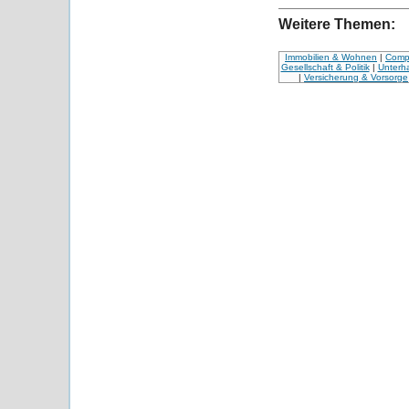
Weitere Themen:
Immobilien & Wohnen
|
Compu
Gesellschaft & Politik
|
Unterha
|
Versicherung & Vorsorge