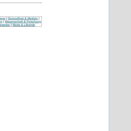
ness
|
Gesundheit & Medizin
|
en
|
Wissenschaft & Forschung
Gewerbe
|
Mode & Lifestyle