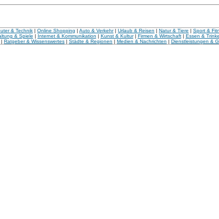
ter & Technik
|
Online Shopping
|
Auto & Verkehr
|
Urlaub & Reisen
|
Natur & Tiere
|
Sport & Fit
ltung & Spiele
|
Internet & Kommunikation
|
Kunst & Kultur
|
Firmen & Wirtschaft
|
Essen & Trink
|
Ratgeber & Wissenswertes
|
Städte & Regionen
|
Medien & Nachrichten
|
Dienstleistungen & 