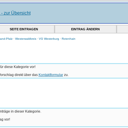
SEITE EINTRAGEN
EINTRAG ÄNDERN
and-Pfalz
·
Westerwaldkreis
·
VG Westerburg
·
Rotenhain
ür diese Kategorie vor!
orschlag direkt über das
Kontaktformular
zu.
nträge in dieser Kategorie.
ag vor!