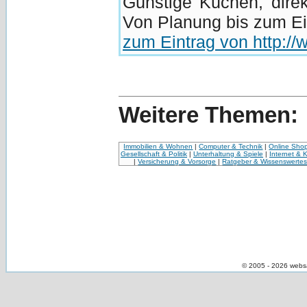
Günstige Küchen, dire
Von Planung bis zum Ein
zum Eintrag von http:/
Weitere Themen:
Immobilien & Wohnen
|
Computer & Technik
|
Online Sho
Gesellschaft & Politik
|
Unterhaltung & Spiele
|
Internet & 
|
Versicherung & Vorsorge
|
Ratgeber & Wissenswerte
© 2005 - 2026 webs