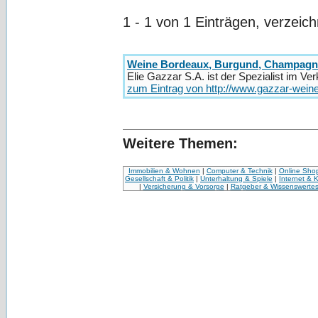
1 - 1 von 1 Einträgen, verzeic
Weine Bordeaux, Burgund, Champagn
Elie Gazzar S.A. ist der Spezialist im V
zum Eintrag von http://www.gazzar-wein
Weitere Themen:
Immobilien & Wohnen
|
Computer & Technik
|
Online Sho
Gesellschaft & Politik
|
Unterhaltung & Spiele
|
Internet & 
|
Versicherung & Vorsorge
|
Ratgeber & Wissenswerte