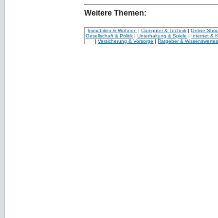
Weitere Themen:
Immobilien & Wohnen
|
Computer & Technik
|
Online Sho
Gesellschaft & Politik
|
Unterhaltung & Spiele
|
Internet & 
|
Versicherung & Vorsorge
|
Ratgeber & Wissenswerte