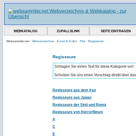
WEBKATALOG
ZUFALLSLINK
SEITE EINTRAGEN
Websammler.net ·
Webverzeichnis
·
Kunst & Kultur
·
Film
·
Regisseure
Regisseure
Schlagen Sie einen Text für diese Kategorie vor!
Schicken Sie uns einen Vorschlag direkt über da
Regisseure aus dem Iran
Regisseure aus Japan
Regisseure der Sinti und Roma
Regisseure von Horrorfilmen
A
C
E