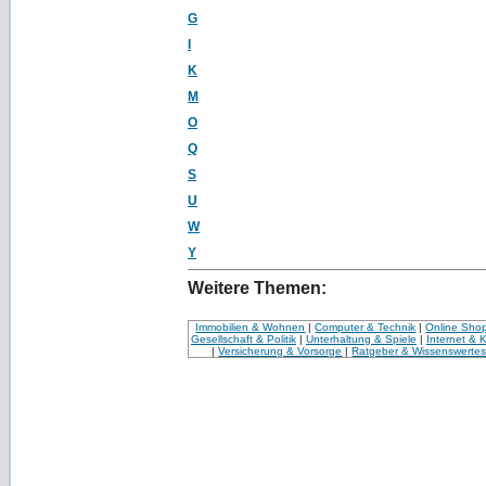
G
I
K
M
O
Q
S
U
W
Y
Weitere Themen:
Immobilien & Wohnen
|
Computer & Technik
|
Online Sho
Gesellschaft & Politik
|
Unterhaltung & Spiele
|
Internet & 
|
Versicherung & Vorsorge
|
Ratgeber & Wissenswerte