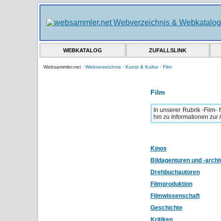
WEBKATALOG
ZUFALLSLINK
Websammler.net ·
Webverzeichnis
·
Kunst & Kultur
·
Film
Film
In unserer Rubrik -Film-
hin zu Informationen zur 
Kinos
Bildagenturen und -archi
Drehbuchautoren
Filmproduktion
Filmwissenschaft
Geschichte
Kritiken