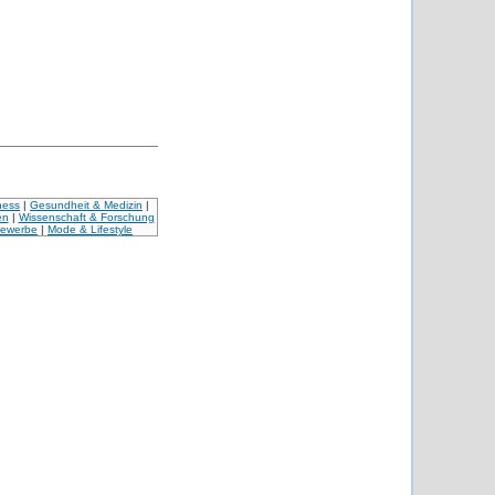
ness
|
Gesundheit & Medizin
|
en
|
Wissenschaft & Forschung
Gewerbe
|
Mode & Lifestyle