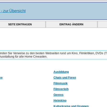
SEITE EINTRAGEN
EINTRAG ÄNDERN
 finden Sie Verweise zu den besten Webseiten rund um Kino, Filmkritiken, DVDs (T
Ausstattung für alle Home Cineasten.
Ausbildung
ve
Chats und Foren
Filmmusik
Filmverleih
Genres
Heimkino
Kulturkreise und Gruppen