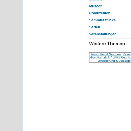
Museen
Produzenten
Sammlerstücke
Serien
Veranstaltungen
Weitere Themen:
Immobilien & Wohnen
|
Compu
Gesellschaft & Politik
|
Unterha
|
Versicherung & Vorsorge