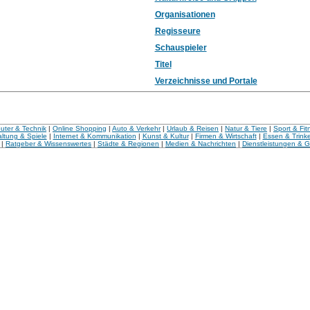
Organisationen
Regisseure
Schauspieler
Titel
Verzeichnisse und Portale
ter & Technik
|
Online Shopping
|
Auto & Verkehr
|
Urlaub & Reisen
|
Natur & Tiere
|
Sport & Fit
ltung & Spiele
|
Internet & Kommunikation
|
Kunst & Kultur
|
Firmen & Wirtschaft
|
Essen & Trink
|
Ratgeber & Wissenswertes
|
Städte & Regionen
|
Medien & Nachrichten
|
Dienstleistungen & 