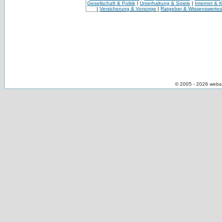
Gesellschaft & Politik
|
Unterhaltung & Spiele
|
Internet & 
|
Versicherung & Vorsorge
|
Ratgeber & Wissenswerte
© 2005 - 2026 webs