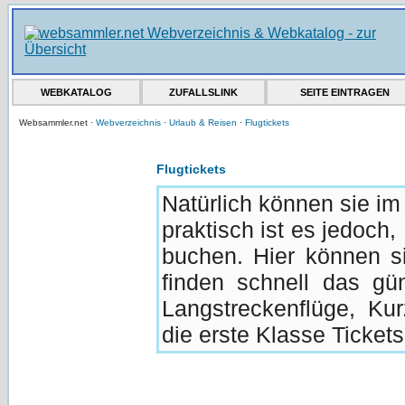
WEBKATALOG
ZUFALLSLINK
SEITE EINTRAGEN
Websammler.net ·
Webverzeichnis
·
Urlaub & Reisen
·
Flugtickets
Flugtickets
Natürlich können sie im
praktisch ist es jedoch
buchen. Hier können s
finden schnell das gü
Langstreckenflüge, Ku
die erste Klasse Tickets