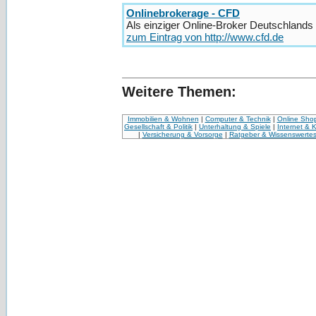
Onlinebrokerage - CFD
Als einziger Online-Broker Deutschlands 
zum Eintrag von http://www.cfd.de
Weitere Themen:
Immobilien & Wohnen
|
Computer & Technik
|
Online Sho
Gesellschaft & Politik
|
Unterhaltung & Spiele
|
Internet & 
|
Versicherung & Vorsorge
|
Ratgeber & Wissenswerte