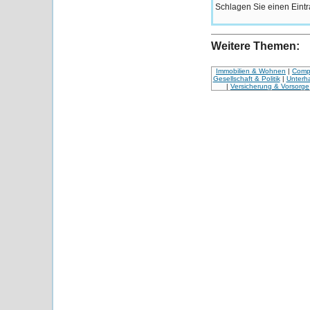
Schlagen Sie einen Eintr
Weitere Themen:
Immobilien & Wohnen
|
Compu
Gesellschaft & Politik
|
Unterha
|
Versicherung & Vorsorge