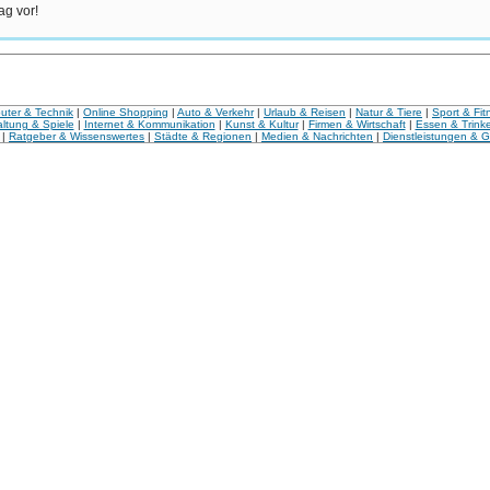
ag vor!
ter & Technik
|
Online Shopping
|
Auto & Verkehr
|
Urlaub & Reisen
|
Natur & Tiere
|
Sport & Fit
ltung & Spiele
|
Internet & Kommunikation
|
Kunst & Kultur
|
Firmen & Wirtschaft
|
Essen & Trink
|
Ratgeber & Wissenswertes
|
Städte & Regionen
|
Medien & Nachrichten
|
Dienstleistungen & 