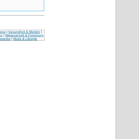
ness
|
Gesundheit & Medizin
|
en
|
Wissenschaft & Forschung
Gewerbe
|
Mode & Lifestyle