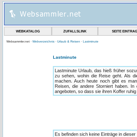
WEBKATALOG
ZUFALLSLINK
SEITE EINTRA
Websammler.net ·
Webverzeichnis
·
Urlaub & Reisen
·
Lastminute
Lastminute
Lastminute Urlaub, das hieß früher soz
zu sehen, wohin die Reise geht. Als d
machen. Auch heute noch gibt es manc
Reisen, die andere Storniert haben. I
angeboten, so dass sie ihren Koffer ruhi
Es befinden sich keine Einträge in dieser