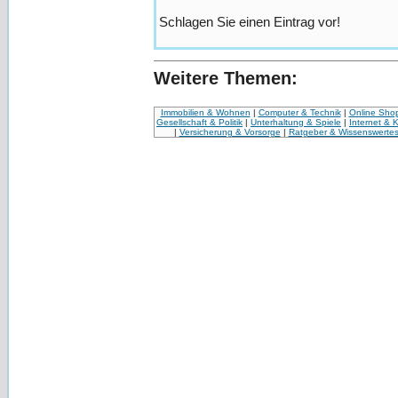
Schlagen Sie einen Eintrag vor!
Weitere Themen:
Immobilien & Wohnen
|
Computer & Technik
|
Online Sho
Gesellschaft & Politik
|
Unterhaltung & Spiele
|
Internet & 
|
Versicherung & Vorsorge
|
Ratgeber & Wissenswerte