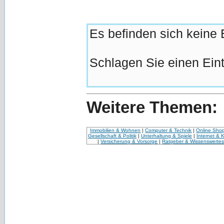
Es befinden sich keine E
Schlagen Sie einen Eint
Weitere Themen:
Immobilien & Wohnen
|
Computer & Technik
|
Online Sho
Gesellschaft & Politik
|
Unterhaltung & Spiele
|
Internet & 
|
Versicherung & Vorsorge
|
Ratgeber & Wissenswerte