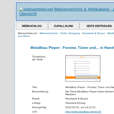
WEBKATALOG
ZUFALLSLINK
SEITE EINTRAGEN
Websammler.net ·
Webverzeichnis
·
Online Shopping
·
Handwerk & Bauen
·
Metal
aus Herne
Metallbau Pieper - Fenster, Türen und... in Ha
Thumbshot
der Seite
Titel
Metallbau Pieper - Fenster, Türen und M
Beschreibung
Die Firma Metallbau Pieper bietet jahrz
Markisen
Rubrik
Handwerk & Bauen
Linktyp
Standard-Eintrag
Hinzugefügt
2010-02-01, um 14:10:21
Link
http://www.metallbau-pieper.de